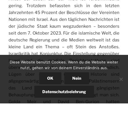
gering. Trotzdem befassten sich in den letzten
Jahrzehnten 45 Prozent der Beschlüsse der Vereinten
Nationen mit Israel. Aus den täglichen Nachrichten ist
der jüdische Staat kaum wegzudenken – besonders
seit dem 7. Oktober 2023. Für die islamische Welt, die
deutsche Regierung und die Medien weltweit ist das
kleine Land ein Thema – oft Stein des Anstoßes.
Israelkritik hat Konjunktur. Die Einstellung gegenüber
Israel und die mediale Berichterstattung sind
Diese Website benutzt Cookies. Wenn du die Website weiter
überwiegend einseitig kritisch bis Israelfeindlich.
nutzt, gehen wir von deinem Einverständnis aus.
Lügen über das Land und seine Historie sind
OK
Nein
allgegenwärtig. „Die Juden haben den Palästinensern
das Land gestohlen“, eine der gängigsten
Datenschutzbelehrung
Behauptungen. Welche Palästinenser fragt man sich.
Golda Meir und David Ben-Gurion hatten
palästinensische Pässe, es wies sie als Bewohner des
damaligen britischen Mandatsgebietes „Palästina“ aus.
Wer die Lügen vom „palästinensischen Volk“