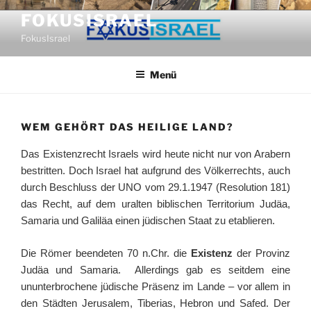
Zum
FOKUSISRAEL
Inhalt
FokusIsrael
springen
Menü
WEM GEHÖRT DAS HEILIGE LAND?
Das Existenzrecht Israels wird heute nicht nur von Arabern
bestritten. Doch Israel hat aufgrund des Völkerrechts, auch
durch Beschluss der UNO vom 29.1.1947 (Resolution 181)
das Recht, auf dem uralten biblischen Territorium Judäa,
Samaria und Galiläa einen jüdischen Staat zu etablieren.
Die Römer beendeten 70 n.Chr. die
Existenz
der Provinz
Judäa und Samaria. Allerdings gab es seitdem eine
ununterbrochene jüdische Präsenz im Lande – vor allem in
den Städten Jerusalem, Tiberias, Hebron und Safed. Der