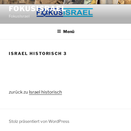
Zum
FOKUSISRAEL
Inhalt
FokusIsrael
springen
Menü
ISRAEL HISTORISCH 3
zurück zu
Israel historisch
Stolz präsentiert von WordPress