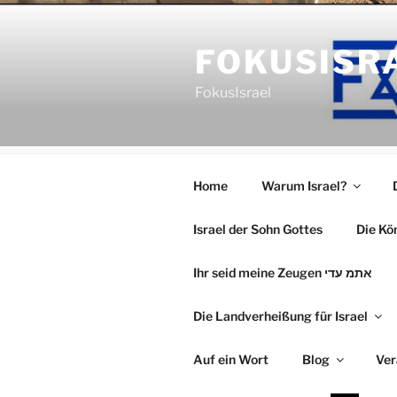
Zum
Inhalt
FOKUSISR
springen
FokusIsrael
Home
Warum Israel?
Israel der Sohn Gottes
Ihr seid meine Zeugen אתמ עדי
Die Landverheißung für Israel
Auf ein Wort
Blog
Ver