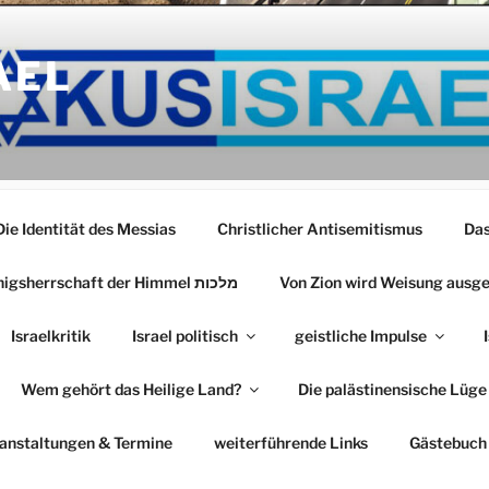
AEL
Die Identität des Messias
Christlicher Antisemitismus
Das
Die Königsherrschaft der Himmel מלכות
Von Zion wird Weisung ausg
Israelkritik
Israel politisch
geistliche Impulse
Wem gehört das Heilige Land?
Die palästinensische Lüge
anstaltungen & Termine
weiterführende Links
Gästebuch